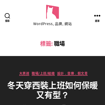
表
搜尋
選單
WordPress, 品牌, 網站
面
功
夫
品
標籤:
職場
牌
網
路
工
作
分
室
大男孩
職場/上班/組織
設計．音樂．假文青
類
冬天穿西裝上班如何保暖
作
者
:
G
文