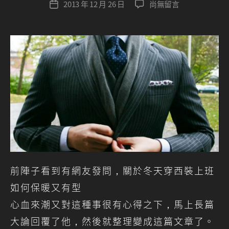
在
2013 年 12 月 26 日
尚無留言
文
re
章
〈冬
章
e
作
天
發
n
者
穿
佈
西
日
裝
期
上
班
如
何
保
暖
又
有
型？‏〉
前陣子看到有網友發問，關於冬天穿西裝上班
中
如何保暖又有型
心血來潮又對這種事很有心得之下，馬上長篇
大論回覆了他，然後就整理變成這篇文章了。