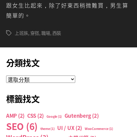
跟女生比起來，除了好東西稍微難買，男生算
簡單的。
上班族
,
穿搭
,
職場
,
西裝
標
籤
分類找文
分
類
找
標籤找文
文
AMP
(2)
CSS
(2)
Gutenberg
(2)
Google
(1)
SEO
(6)
UI / UX
(2)
theme
(1)
WooCommerce
(1)