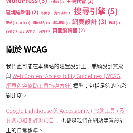
WordPress
(3)
主機代管
(2)
上班族
(1)
搜尋引擎
(5)
區塊編輯器
(2)
外掛
(1)
實作演練
(1)
網頁設計
(3)
更新
(1)
穿搭
(1)
網址域名
(1)
網站規劃
(1)
職場
(1)
頁面編輯器
(2)
西裝
(1)
設計美學
(1)
評測
(1)
關於 WCAG
我們盡可能在本網站的建置設計上，兼顧設計質感
與
Web Content Accessibility Guidelines (WCAG,
網頁內容協助工具指導方針)
標準，包括足夠的色彩
對比度。
Google Lighthouse 的 Accessibility ( 協助工具 ) 及
其各項相關評測項目
，也都是我們在網站建置設計
上的日常標準。