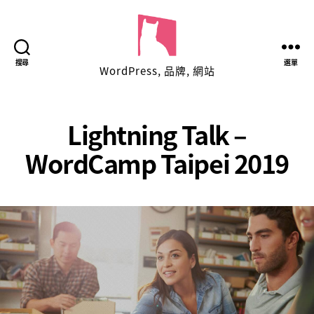
表
搜尋
選單
WordPress, 品牌, 網站
面
功
夫
品
Lightning Talk –
牌
WordCamp Taipei 2019
網
路
工
作
室