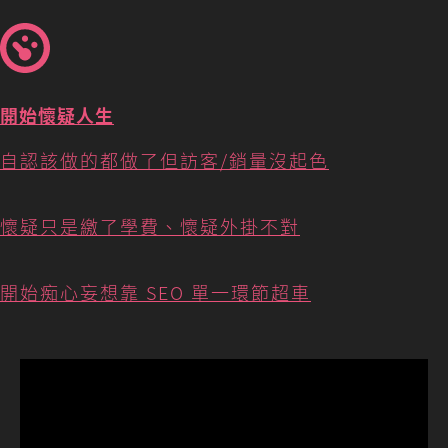
開始懷疑人生
自認該做的都做了但訪客/銷量沒起色
懷疑只是繳了學費、懷疑外掛不對
開始痴心妄想靠 SEO 單一環節超車