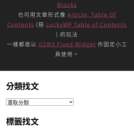
Blocks
也可用文章形式像
Article, Table Of
Contents
(搭
LuckyWP Table of Contents
) 的玩法
一樣都是以
Q2W3 Fixed Widget
作固定小工
具使用。
分類找文
分
類
找
標籤找文
文