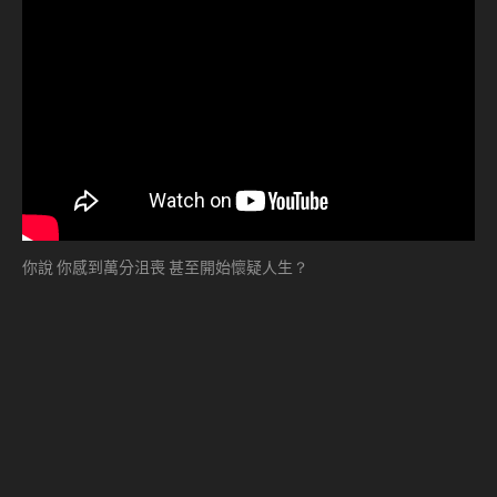
你說 你感到萬分沮喪 甚至開始懷疑人生？